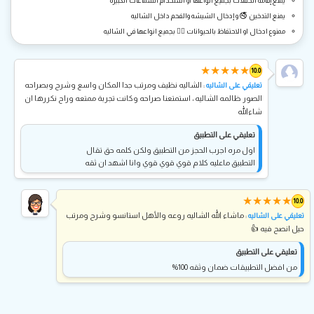
يمنع إقامة الحفلات بجميع أنواعها أو استخدام السماعات الكبيرة
يمنع التدخين 🚭 و إدخال الشيشه والفحم داخل الشاليه
ممنوع ادخال او الاحتفاظ بالحيوانات 🐕‍🦺 بجميع انواعها في الشاليه
★
★
★
★
★
10.0
: الشاليه نظيف ومرتب جدا المكان واسع وشرح وبصراحه
تعليقي على الشاليه
الصور ظالمه الشاليه ، استمتعنا صراحه وكانت تجربة ممتعه وراح نكررها ان
شاءالله
تعليقي على التطبيق
اول مره اجرب الحجز من التطبيق ولكن كلمه حق تقال
التطبيق ماعليه كلام قوي قوي قوي وانا اشهد ان ثقه
★
★
★
★
★
10.0
: ماشاء الله الشاليه روعه والأهل استانسو وشرح ومرتب
تعليقي على الشاليه
حيل انصح فيه 👍
تعليقي على التطبيق
من افضل التطبيقات ضمان وثقه 100%