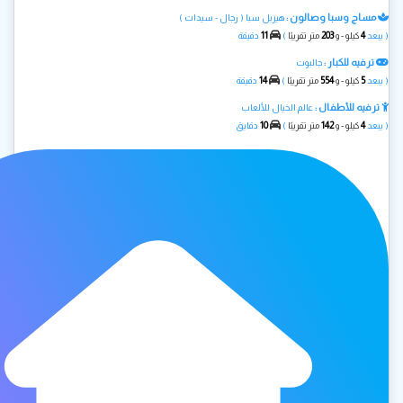
مساج وسبا وصالون :
هيربل سبا ( رجال - سيدات )
11
203
4
( يبعد
كيلو - و
متر تقريبًا
)
دقيقة
ترفيه للكبار :
جالبوت
14
554
5
( يبعد
كيلو - و
متر تقريبًا
)
دقيقة
ترفيه للأطفال :
عالم الخيال للألعاب
10
142
4
( يبعد
كيلو - و
متر تقريبًا
)
دقايق