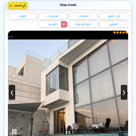
Misa chalet
رأي العملاء
كل الصور
الصالات
الجلسات
الغرف
المطبخ
حمام السباحة
الفيديو
10.0
‹
›