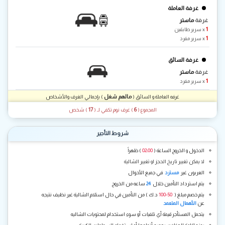
غرفة العاملة
غرفة
ماستر
1
x سرير طابقين
1
x سرير مفرد
غرفة السائق
غرفة
ماستر
1
x سرير مفرد
مالهم شغل
غرفه العاملة و السائق (
) بإجمالي الغرف والأشخاص
17
6
المجموع (
) غرف نوم تكفي لـ
(
) شخص
شروط التأجير
الدخول و الخروج الساعة (
02:00
) ظهراً
لا يمكن تغيير تاريخ الحجز او تغيير الشالية
العربون غير
مسترد
في جميع الأحوال
يتم استرداد التأمين خلال
24
ساعه من الخروج
يتم خصم مبلغ (
50-100
د.ك ) من التأمين في حال استلام الشالية غير نظيف نتيجه
عن
الأهمال المتعمد
يتحمل المستأجر قيمة أي تلفيات أو سوء استخدام لمحتويات الشاليه