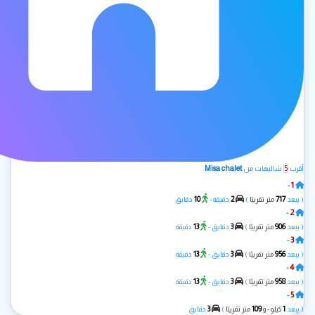
Misa chalet
5
أقرب
شاليهات من
1
-
يم ym
10
2
717
( يبعد
متر تقريبًا
)
دقيقة -
دقايق
2
-
سي لافيا
13
3
906
( يبعد
متر تقريبًا
)
دقايق -
دقيقة
3
-
Dar.M
13
3
956
( يبعد
متر تقريبًا
)
دقايق -
دقيقة
4
-
مارتيل
13
3
958
( يبعد
متر تقريبًا
)
دقايق -
دقيقة
5
-
شاليه JO
3
109
1
( يبعد
كيلو - و
متر تقريبًا
)
دقايق