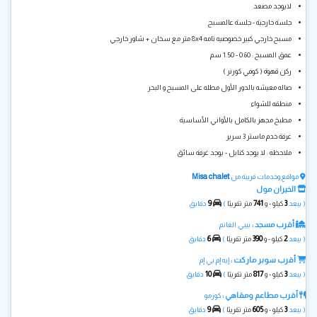
لايوجد مصعد
جلسة خارجية - جلسة عالمسبح
مسبح خارجي كبير خصوصيه تامه 8x4 متر مع سخان + شاور خارجي
عمق المسبح : 0.60 - 1.50 سم
ركن قهوة ( كوفي كورنر )
صاله معيشه بالدور الأول مطله على المسبح و البحر
منطقه للشواء
مطبخ مجهز بالكامل بالأواني الأساسية
غرفة خدم ماستر 3 سرير
ملاحظه : لا يوجد كنابل - يوجد غرفة سائق
Misa chalet
مواقع وخدمات قريبة من
الخيران مول
9
741
3
( يبعد
كيلو - و
متر تقريبًا
)
دقايق
أقرب مسجد :
بيبي الغانم
6
390
2
( يبعد
كيلو - و
متر تقريبًا
)
دقايق
أقرب سوبر ماركت :
إيه إم بي إم
10
817
3
( يبعد
كيلو - و
متر تقريبًا
)
دقايق
أقرب مطاعم ومقاهي :
كوزمو
9
605
3
( يبعد
كيلو - و
متر تقريبًا
)
دقايق