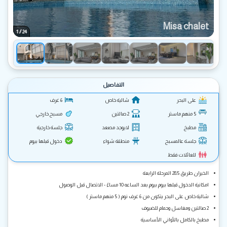
Misa chalet
/
1
24
التفاصيل
على البحر
شالية خاص
6 غرف
5 منهم ماستر
2 صالتين
مسبح خارجي
مطبخ
لايوجد مصعد
جلسة خارجية
جلسة عالمسبح
منطقة شواء
دخول قبلها بيوم
للعائلات فقط
الخيران طريق 285 المرحلة الرابعة
امكانية الدخول قبلها بيوم بيوم بعد الساعه 10 مساءً - الاتصال قبل الوصول
شالية خاص على البحر يتكون من 6 غرف نوم ( 5 منهم ماستر )
2 صالتين ومغاسل وحمام للضيوف
مطبخ بالكامل بالأواني الأساسية