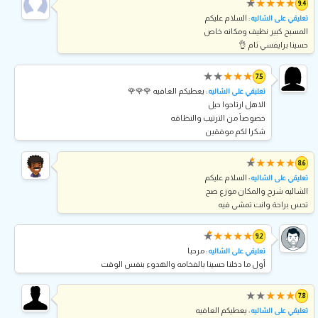
★
★
★
★
★
9.4
: السلام عليكم
تعليقي على الشاليه
المسبح كبير نظيف ومكانه خاص
حسينا برايفسي تام 👌
★
★
★
★
★
7.5
: يعطيكم العافيه 🌹🌹🌹
تعليقي على الشاليه
الاهل ارتاحوا حيل
خصوصاً من الترتيب والنظاقه
شكرا لكم موفقين
★
★
★
★
★
★
8.6
: السلام عليكم
تعليقي على الشاليه
الشاليه شرح والمكان موزع صح
تحس براحة وانت تمشي فيه
★
★
★
★
★
★
9.2
: مرحبا
تعليقي على الشاليه
أول ما دخلنا حسينا بالفخامه والهدوء بنفس الوقت
★
★
★
★
★
7.8
: يعطيكم العافيه
تعليقي على الشاليه