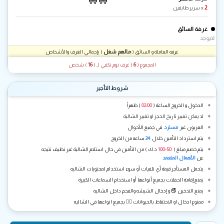
2
x سرير طابقين
غرفة السائق
لايوجد
مالهم شغل
غرفه العاملة و السائق (
) بإجمالي الغرف والأشخاص
16
6
المجموع (
) غرف نوم تكفي لـ
(
) شخص
شروط التأجير
الدخول و الخروج الساعة (
02:00
) ظهراً
لا يمكن تغيير تاريخ الحجز او تغيير الشالية
العربون غير
مسترد
في جميع الأحوال
يتم استرداد التأمين خلال
24
ساعه من الخروج
يتم خصم مبلغ (
50-100
د.ك ) من التأمين في حال استلام الشالية غير نظيف نتيجه
عن
الأهمال المتعمد
يتحمل المستأجر قيمة أي تلفيات أو سوء استخدام لمحتويات الشاليه
يمنع إقامة الحفلات بجميع أنواعها أو استخدام السماعات الكبيرة
يمنع التدخين 🚭 و إدخال الشيشه والفحم داخل الشاليه
ممنوع ادخال او الاحتفاظ بالحيوانات 🐕‍🦺 بجميع انواعها في الشاليه