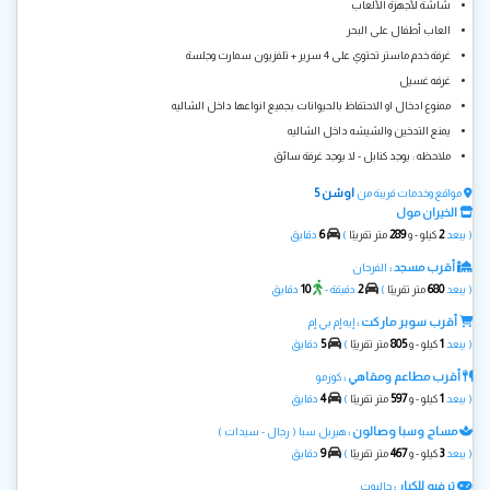
شاشة لأجهزة الألعاب
العاب أطفال على البحر
غرفة خدم ماستر تحتوي على 4 سرير + تلفزيون سمارت وجلسة
غرفه غسيل
ممنوع ادخال او الاحتفاظ بالحيوانات بجميع انواعها داخل الشاليه
يمنع التدخين والشيشه داخل الشاليه
ملاحظه : يوجد كنابل - لا يوجد غرفة سائق
اوشن 5
مواقع وخدمات قريبة من
الخيران مول
6
289
2
( يبعد
كيلو - و
متر تقريبًا
)
دقايق
أقرب مسجد :
الفرحان
10
2
680
( يبعد
متر تقريبًا
)
دقيقة -
دقايق
أقرب سوبر ماركت :
إيه إم بي إم
5
805
1
( يبعد
كيلو - و
متر تقريبًا
)
دقايق
أقرب مطاعم ومقاهي :
كوزمو
4
597
1
( يبعد
كيلو - و
متر تقريبًا
)
دقايق
مساج وسبا وصالون :
هيربل سبا ( رجال - سيدات )
9
467
3
( يبعد
كيلو - و
متر تقريبًا
)
دقايق
ترفيه للكبار :
جالبوت