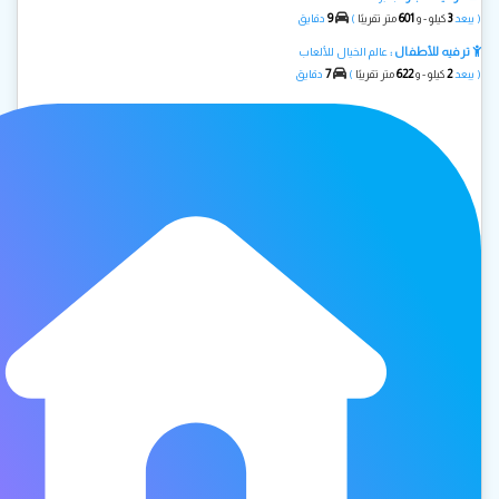
9
601
3
( يبعد
كيلو - و
متر تقريبًا
)
دقايق
ترفيه للأطفال :
عالم الخيال للألعاب
7
622
2
( يبعد
كيلو - و
متر تقريبًا
)
دقايق