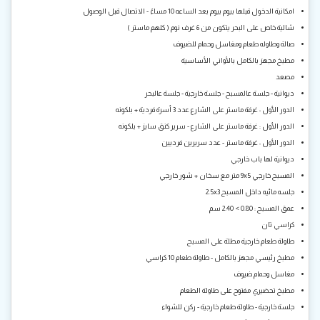
امكانية الدخول قبلها بيوم بيوم بعد الساعه 10 مساءً - الاتصال قبل الوصول
شالية خاص على البحر يتكون من 6 غرف نوم ( كلهم ماستر )
صالة وطاوله طعام ومغاسل وحمام للضيوف
مطبخ مجهز بالكامل بالأواني الأساسية
مصعد
ديوانية - جلسة عالمسبح - جلسة خارجية - جلسة عالبحر
الدور الأول : غرفة ماستر على الشارع عدد 3 أسرة فردية + بلكونه
الدور الأول : غرفة ماستر على الشارع - سرير كنق سايز + بلكونه
الدور الأول : غرفة ماستر - عدد سريرين فرديين
ديوانية لها باب خارجي
المسبح خارجي 9x5 متر مع سخان + شور خارجي
جلسه مائيه داخل المسبح 2.5x3
عمق المسبح : 0.80 > 2.40 سم
كراسي تان
طاولة طعام خارجية مطلة على المسبح
مطبخ رئيسي مجهز بالكامل - طاولة طعام 10 كراسي
مغاسل وحمام ضيوف
مطبخ تحضيري مفتوح على طاولة الطعام
جلسة خارجية - طاولة طعام خارجية - ركن للشواء