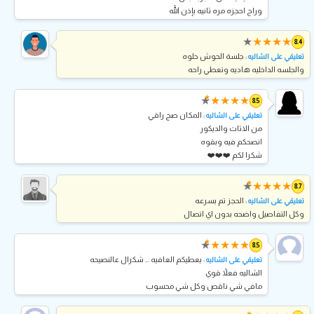
وراح احجزه مره ثانيه بإذن الله
★
★
★
★
★
8.4
: جلسة الحوش حلوه
تعليقي على الشاليه
والجلسه الداخليه هاديه وتعطي راحه
★
★
★
★
★
★
8.5
: المكان صج راقي
تعليقي على الشاليه
من الاثاث والديكور
انصحكم فيه وبقوه
شكرا لكم ❤️❤️❤️
★
★
★
★
★
★
8.7
: الحجز تم بسرعه
تعليقي على الشاليه
وكل التفاصيل واضحه بدون اي اتصال
★
★
★
★
★
★
8.5
: يعطيكم العافيه ... شكرال عالنصيحه
تعليقي على الشاليه
الشاليه فعلاً قوي
مافي شي ناقص وكل شي محسوب
★