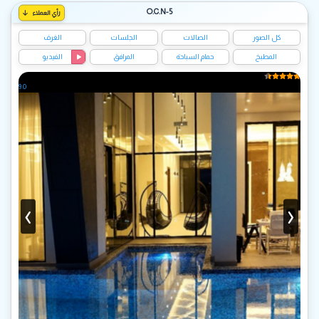
O.C.N-5
رأي العملاء
كل الصور
الصالات
الجلسات
الغرف
المطبخ
حمام السباحة
المرافق
الفيديو
9.0
‹
›