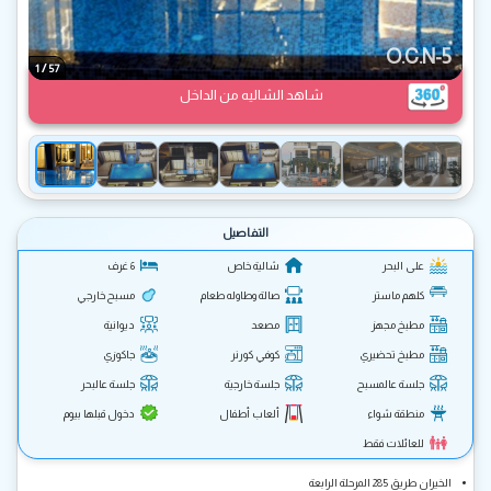
O.C.N-5
/
1
57
شاهد الشاليه من الداخل
التفاصيل
على البحر
شالية خاص
6 غرف
كلهم ماستر
صالة وطاوله طعام
مسبح خارجي
مطبخ مجهز
مصعد
ديوانية
مطبخ تحضيري
كوفي كورنر
جاكوزي
جلسة عالمسبح
جلسة خارجية
جلسة عالبحر
منطقة شواء
ألعاب أطفال
دخول قبلها بيوم
للعائلات فقط
الخيران طريق 285 المرحلة الرابعة