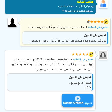
صاحب الشاليه :
يعطيكم العافيه على هالكلام الطيب
تشرفت فيكم، ونورتوا الشاليه 🌹
★
★
★
★
★
★
9.0
: الشاليه ١٠ على ١٠ فندق والله مو شاليه كامل مشاء الله
تعليقي على الشاليه
تعليقي على التطبيق
كل شي تمام و فوق التمام حتى الحراس اول باول يردون و يخدمون
★
★
★
★
★
10.0
: شاليه ocean 5 معاهم من 2023 بس اللمسات الاخيره
تعليقي على الشاليه
غيرته من احسن شاليه لي خدمة فندقيه وسبا وشراحه ونظافه ومهتمين
بأدق التفاصيل الي تلامس القلب … انصح من غير تردد
تعليقي على التطبيق
سهل مريح سريع ..
شكرا
تصوير : Mariam Alhasan