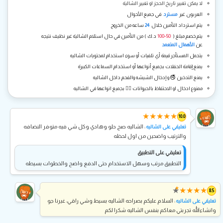
لا يمكن تغيير تاريخ الحجز او تغيير الشالية
العربون غير
مسترد
في جميع الأحوال
يتم استرداد التأمين خلال
24
ساعه من الخروج
يتم خصم مبلغ (
50-100
د.ك ) من التأمين في حال استلام الشالية غير نظيف نتيجه
عن
الأهمال المتعمد
يتحمل المستأجر قيمة أي تلفيات أو سوء استخدام لمحتويات الشاليه
يمنع إقامة الحفلات بجميع أنواعها أو استخدام السماعات الكبيرة
يمنع التدخين 🚭 و إدخال الشيشه والفحم داخل الشاليه
ممنوع ادخال او الاحتفاظ بالحيوانات 🐕‍🦺 بجميع انواعها في الشاليه
★
★
★
★
★
10.0
: الشاليه صج حلو وهادي وكل شي فيه متوفر النضافه
تعليقي على الشاليه
والترتيب واضحين من اول لحظه
تعليقي على التطبيق
التطبيق مرتب وسهل الاستخدام حتى الدفع واضح والخطوات بسيطه
★
★
★
★
★
★
8.5
: السلام عليكم بصراحه الشاليه بسيط وشي راقي، غيرنا جو
تعليقي على الشاليه
وانشاءالله تجربتي معاكم بنفس الشاليه شكرا لكم