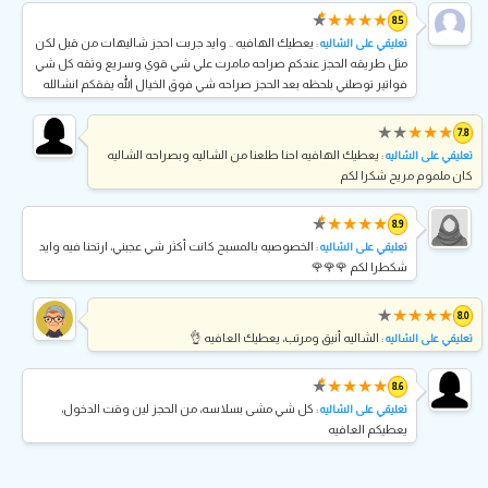
★
★
★
★
★
★
8.5
: يعطيك الهافيه .. وايد جربت احجز شاليهات من قبل لكن
تعليقي على الشاليه
مثل طريقه الحجز عندكم صراحه مامرت علي شي قوي وسريع وثقه كل شي
فواتير توصلني بلحظه بعد الحجز صراحه شي فوق الخيال الله يفقكم انشالله
★
★
★
★
★
7.8
: يعطيك الهافيه احنا طلعنا من الشاليه وبصراحه الشاليه
تعليقي على الشاليه
كان ملموم مريح شكرا لكم
★
★
★
★
★
★
8.9
: الخصوصيه بالمسبح كانت أكثر شي عجبني، ارتحنا فيه وايد
تعليقي على الشاليه
شكطرا لكم 🌹🌹🌹
★
★
★
★
★
8.0
: الشاليه أنيق ومرتب، يعطيك العافيه 👌
تعليقي على الشاليه
★
★
★
★
★
★
8.6
: كل شي مشى بسلاسه، من الحجز لين وقت الدخول،
تعليقي على الشاليه
يعطيكم العافيه