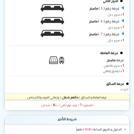
الدور الثاني
5
غرفة رقم (
)
ماستر
1
x سرير دبل
6
غرفة رقم (
)
ماستر
1
x سرير دبل
7
غرفة رقم (
)
ماستر
1
x سرير دبل
غرفة العاملة
غرفة
ماستر
1
x سرير طابقين
1
x دوشق إضافي
غرفة السائق
لايوجد
مالهم شغل
غرفه العاملة و السائق (
) بإجمالي الغرف والأشخاص
16
7
المجموع (
) غرف نوم تكفي لـ
(
) شخص
شروط التأجير
الدخول و الخروج الساعة (
02:00
) ظهراً