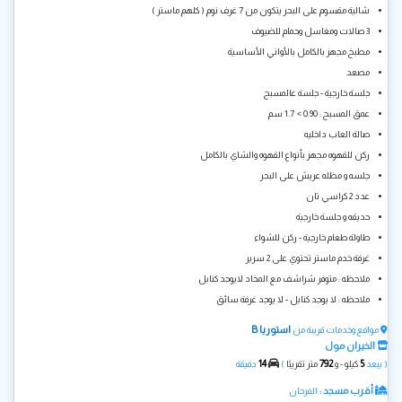
شالية مقسوم على البحر يتكون من 7 غرف نوم ( كلهم ماستر )
3 صالات ومغاسل وحمام للضيوف
مطبخ مجهز بالكامل بالأواني الأساسية
مصعد
جلسة خارجية - جلسة عالمسبح
عمق المسبح : 0.90 > 1.7 سم
صالة العاب داخليه
ركن للقهوه مجهز بأنواع القهوه والشاي بالكامل
جلسه و مظله عريش على البحر
عدد 2 كراسي تان
حديقه و جلسة خارجية
طاولة طعام خارجية - ركن للشواء
غرفة خدم ماستر تحتوي على 2 سرير
ملاحظه : متوفر شراشف مع المخاد لايوجد كنابل
ملاحظه : لا يوجد كنابل - لا يوجد غرفة سائق
استوريا B
مواقع وخدمات قريبة من
الخيران مول
14
792
5
( يبعد
كيلو - و
متر تقريبًا
)
دقيقة
أقرب مسجد :
الفرحان