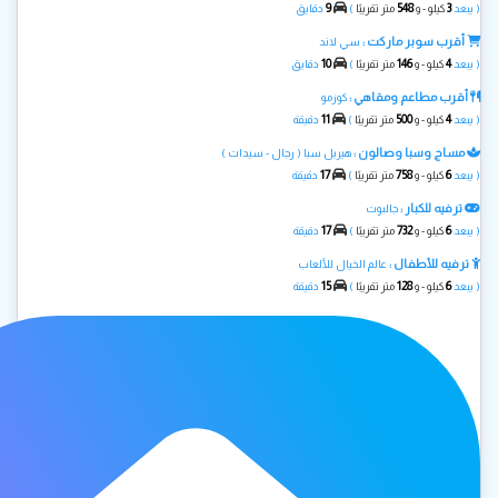
9
548
3
( يبعد
كيلو - و
متر تقريبًا
)
دقايق
أقرب سوبر ماركت :
سي لاند
10
146
4
( يبعد
كيلو - و
متر تقريبًا
)
دقايق
أقرب مطاعم ومقاهي :
كوزمو
11
500
4
( يبعد
كيلو - و
متر تقريبًا
)
دقيقة
مساج وسبا وصالون :
هيربل سبا ( رجال - سيدات )
17
758
6
( يبعد
كيلو - و
متر تقريبًا
)
دقيقة
ترفيه للكبار :
جالبوت
17
732
6
( يبعد
كيلو - و
متر تقريبًا
)
دقيقة
ترفيه للأطفال :
عالم الخيال للألعاب
15
128
6
( يبعد
كيلو - و
متر تقريبًا
)
دقيقة