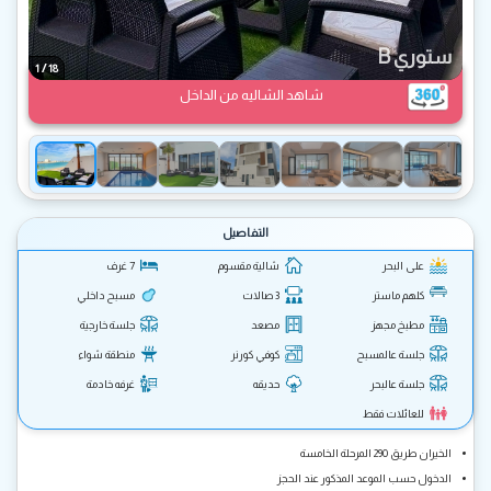
ستوري B
/
1
18
شاهد الشاليه من الداخل
التفاصيل
على البحر
شالية مقسوم
7 غرف
كلهم ماستر
3 صالات
مسبح داخلي
مطبخ مجهز
مصعد
جلسة خارجية
جلسة عالمسبح
كوفي كورنر
منطقة شواء
جلسة عالبحر
حديقه
غرفه خادمة
للعائلات فقط
الخيران طريق 290 المرحلة الخامسة
الدخول حسب الموعد المذكور عند الحجز