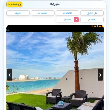
ستوري B
رأي العملاء
كل الصور
الصالات
الجلسات
الغرف
المطبخ
الفيديو
8.6
‹
›