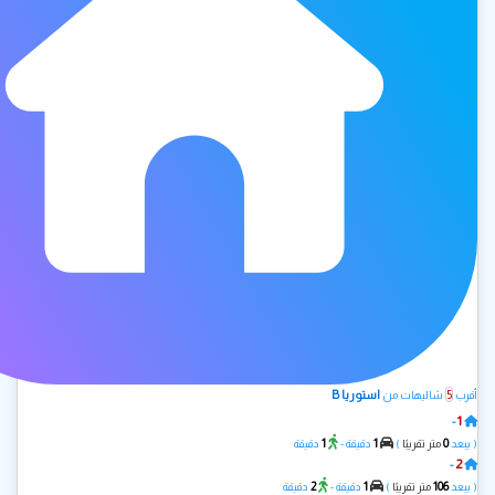
5
استوريا B
أقرب
شاليهات من
1
-
استوريا A
1
1
0
( يبعد
متر تقريبًا
)
دقيقة -
دقيقة
2
-
بيانكا A
2
1
106
( يبعد
متر تقريبًا
)
دقيقة -
دقيقة