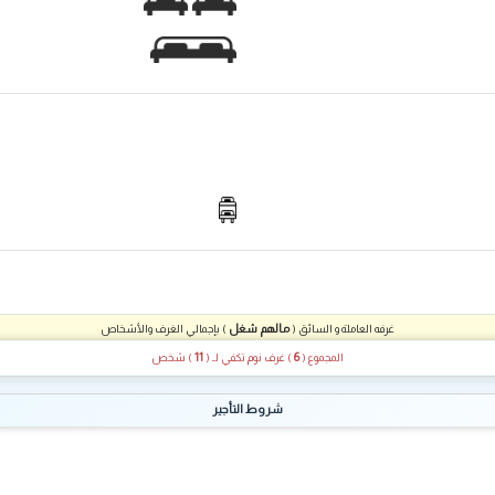
مالهم شغل
غرفه العاملة و السائق (
) بإجمالي الغرف والأشخاص
11
6
المجموع (
) غرف نوم تكفي لـ
(
) شخص
شروط التأجير