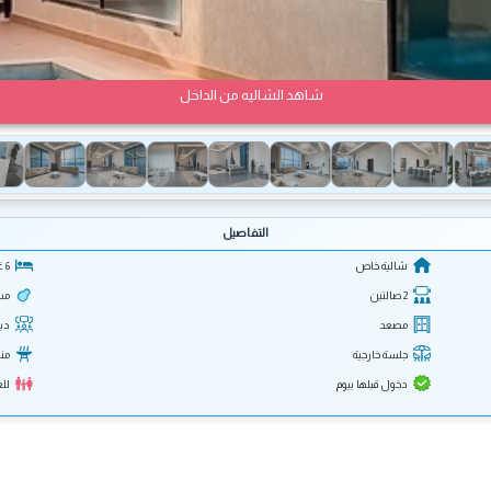
شاهد الشاليه من الداخل
التفاصيل
شالية خاص
6 غرف
2 صالتين
مس
مصعد
ديو
جلسة خارجية
من
دخول قبلها بيوم
لل