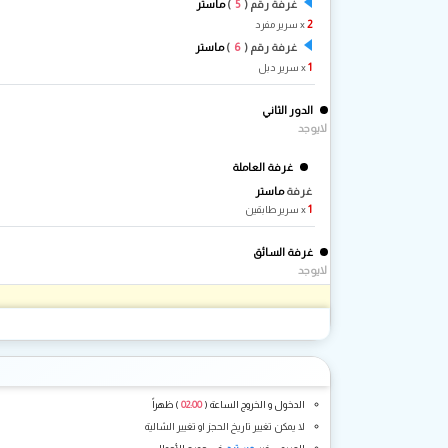
5
غرفة رقم (
)
ماستر
2
x سرير مفرد
6
غرفة رقم (
)
ماستر
1
x سرير دبل
الدور الثاني
لايوجد
غرفة العاملة
غرفة
ماستر
1
x سرير طابقين
غرفة السائق
لايوجد
الدخول و الخروج الساعة (
02:00
) ظهراً
لا يمكن تغيير تاريخ الحجز او تغيير الشالية