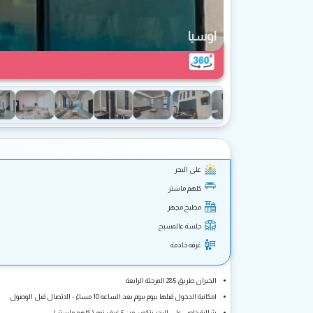
اوسيا
على البحر
كلهم ماستر
مطبخ مجهز
جلسة عالمسبح
غرفه خادمة
الخيران طريق 285 المرحلة الرابعة
امكانية الدخول قبلها بيوم بيوم بعد الساعه 10 مساءً - الاتصال قبل الوصول
شالية خاص على البحر يتكون من 6 غرف نوم ( كلهم ماستر )