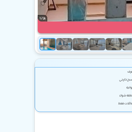
/
1
26
بح خارجي
انية
طقة شواء
عائلات فقط