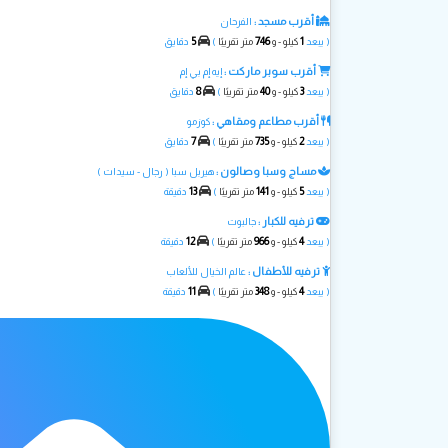
أقرب مسجد :
الفرحان
5
746
1
( يبعد
كيلو - و
متر تقريبًا
)
دقايق
أقرب سوبر ماركت :
إيه إم بي إم
8
40
3
( يبعد
كيلو - و
متر تقريبًا
)
دقايق
أقرب مطاعم ومقاهي :
كوزمو
7
735
2
( يبعد
كيلو - و
متر تقريبًا
)
دقايق
مساج وسبا وصالون :
هيربل سبا ( رجال - سيدات )
13
141
5
( يبعد
كيلو - و
متر تقريبًا
)
دقيقة
ترفيه للكبار :
جالبوت
12
966
4
( يبعد
كيلو - و
متر تقريبًا
)
دقيقة
ترفيه للأطفال :
عالم الخيال للألعاب
11
348
4
( يبعد
كيلو - و
متر تقريبًا
)
دقيقة