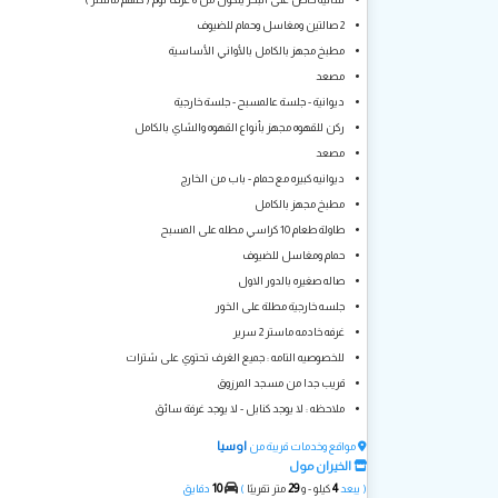
2 صالتين ومغاسل وحمام للضيوف
مطبخ مجهز بالكامل بالأواني الأساسية
مصعد
ديوانية - جلسة عالمسبح - جلسة خارجية
ركن للقهوه مجهز بأنواع القهوه والشاي بالكامل
⁠مصعد
ديوانيه كبيره مع حمام - باب من الخارج
مطبخ مجهز بالكامل
طاولة طعام 10 كراسي مطله على المسبح
حمام ومغاسل للضيوف
صاله صغيره بالدور الاول
جلسه خارجية مطلة على الخور
غرفه خادمه ماستر 2 سرير
للخصوصيه التامه : جميع الغرف تحتوي على شترات
قريب جدا من مسجد المرزوق
ملاحظه : لا يوجد كنابل - لا يوجد غرفة سائق
اوسيا
مواقع وخدمات قريبة من
الخيران مول
10
29
4
( يبعد
كيلو - و
متر تقريبًا
)
دقايق