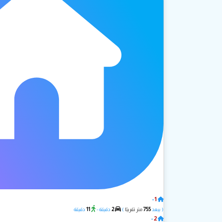
1
-
يال A
11
2
755
( يبعد
متر تقريبًا
)
دقيقة -
دقيقة
2
-
يال B