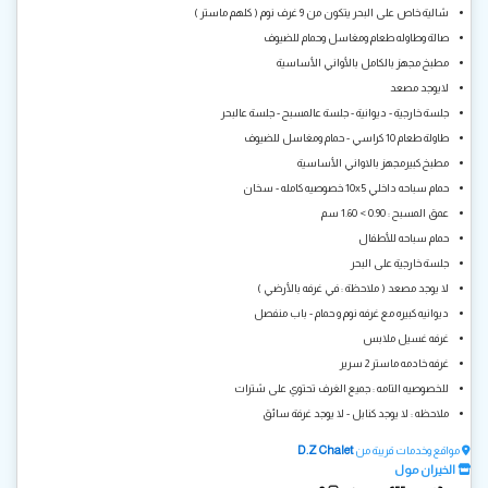
شالية خاص على البحر يتكون من 9 غرف نوم ( كلهم ماستر )
صالة وطاوله طعام ومغاسل وحمام للضيوف
مطبخ مجهز بالكامل بالأواني الأساسية
لايوجد مصعد
جلسة خارجية - ديوانية - جلسة عالمسبح - جلسة عالبحر
طاولة طعام 10 كراسي - حمام ومغاسل للضيوف
مطبخ كبيرمجهز بالاواني الأساسية
حمام سباحه داخلي 10x5 خصوصيه كامله - سخان
عمق المسبح : 0.90 > 1.60 سم
حمام سباحه للأطفال
جلسة خارجية على البحر
لا يوجد مصعد ( ملاحظة : في غرفه بالأرضي )
⁠ديوانيه كبيره مع غرفه نوم و حمام - باب منفصل
غرفه غسيل ملابس
غرفه خادمه ماستر 2 سرير
للخصوصيه التامه : جميع الغرف تحتوي على شترات
ملاحظه : لا يوجد كنابل - لا يوجد غرفة سائق
D.Z Chalet
مواقع وخدمات قريبة من
الخيران مول