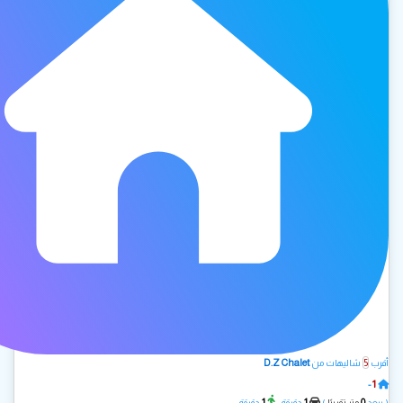
D.Z Chalet
5
أقرب
شاليهات من
1
-
A.Z Chalet
1
1
0
( يبعد
متر تقريبًا
)
دقيقة -
دقيقة