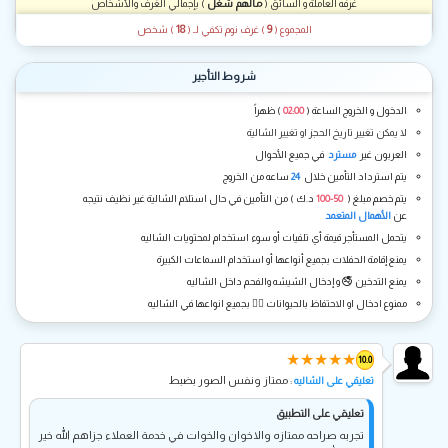
مالهم شغل
غرفه العاملة و السائق (
) بإجمالي الغرف والأشخاص
18
9
المجموع (
) غرف نوم تكفي لـ
(
) شخص
شروط التأجير
الدخول و الخروج الساعة (
02:00
) ظهراً
لا يمكن تغيير تاريخ الحجز او تغيير الشالية
العربون غير
مسترد
في جميع الأحوال
يتم استرداد التأمين خلال
24
ساعه من الخروج
يتم خصم مبلغ (
50-100
د.ك ) من التأمين في حال استلام الشالية غير نظيف نتيجه
عن
الأهمال المتعمد
يتحمل المستأجر قيمة أي تلفيات أو سوء استخدام لمحتويات الشاليه
يمنع إقامة الحفلات بجميع أنواعها أو استخدام السماعات الكبيرة
يمنع التدخين 🚭 و إدخال الشيشه والفحم داخل الشاليه
ممنوع ادخال او الاحتفاظ بالحيوانات 🐕‍🦺 بجميع انواعها في الشاليه
★
★
★
★
★
10.0
: ممتاز ونفس الصور بضبط
تعليقي على الشاليه
تعليقي على التطبيق
تجربه صراحه ممتازه والاخوان والخوات في خدمة العملاء جزاهم الله خير