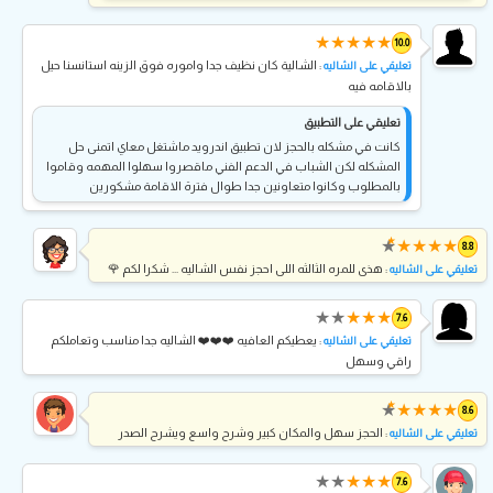
★
★
★
★
★
10.0
: الشالية كان نظيف جدا واموره فوق الزينه استانسنا حيل
تعليقي على الشاليه
بالاقامه فيه
تعليقي على التطبيق
كانت في مشكله بالحجز لان تطبيق اندرويد ماشتغل معاي اتمنى حل
المشكله لكن الشباب في الدعم الفني ماقصروا سهلوا المهمه وقاموا
بالمطلوب وكانوا متعاونين جدا طوال فترة الاقامة مشكورين
★
★
★
★
★
★
8.8
: هذى للمره الثالثه اللى احجز نفس الشاليه ... شكرا لكم 🌹
تعليقي على الشاليه
★
★
★
★
★
7.6
: يعطيكم العافيه ❤️❤️❤️ الشاليه جدا مناسب وتعاملكم
تعليقي على الشاليه
راقي وسهل
★
★
★
★
★
★
8.6
: الحجز سهل والمكان كبير وشرح واسع ويشرح الصدر
تعليقي على الشاليه
★
★
★
★
★
7.6