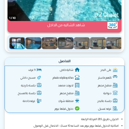
D.Z Chalet
/
1
40
شاهد الشاليه من الداخل
التفاصيل
على البحر
شالية خاص
9 غرف
كلهم ماستر
صالة وطاوله طعام
مسبح داخلي
مطبخ مجهز
لايوجد مصعد
جلسة خارجية
ديوانية
مطبخ مجهز
جلسة عالمسبح
جلسة عالبحر
منطقة شواء
غرفه خادمة
غرفه غسيل
دخول قبلها بيوم
الخيران طريق 285 المرحلة الرابعة
امكانية الدخول قبلها بيوم بيوم بعد الساعه 10 مساءً - الاتصال قبل الوصول