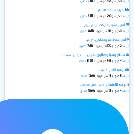
9
655
3
( يبعد
كيلو - و
متر تقريبًا
)
دقايق
أقرب مسجد :
الفرحان
5
798
1
( يبعد
كيلو - و
متر تقريبًا
)
دقايق
أقرب سوبر ماركت :
إيه إم بي إم
8
136
3
( يبعد
كيلو - و
متر تقريبًا
)
دقايق
أقرب مطاعم ومقاهي :
كوزمو
7
870
2
( يبعد
كيلو - و
متر تقريبًا
)
دقايق
مساج وسبا وصالون :
هيربل سبا ( رجال - سيدات )
11
543
4
( يبعد
كيلو - و
متر تقريبًا
)
دقيقة
ترفيه للكبار :
جالبوت
13
15
5
( يبعد
كيلو - و
متر تقريبًا
)
دقيقة
ترفيه للأطفال :
عالم الخيال للألعاب
10
18
4
( يبعد
كيلو - و
متر تقريبًا
)
دقايق