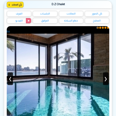
D.Z Chalet
رأي العملاء
كل الصور
الصالات
الجلسات
الغرف
المطبخ
حمام السباحة
المرافق
الفيديو
8.6
‹
›