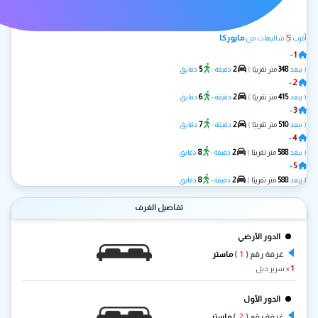
5
مايوركا
أقرب
شاليهات من
1
-
ذا بيرل
5
2
348
( يبعد
متر تقريبًا
)
دقيقة -
دقايق
2
-
ويفز B
6
2
415
( يبعد
متر تقريبًا
)
دقيقة -
دقايق
3
-
Icons chalet
7
2
510
( يبعد
متر تقريبًا
)
دقيقة -
دقايق
4
-
روزي A
8
2
588
( يبعد
متر تقريبًا
)
دقيقة -
دقايق
5
-
روزي B
8
2
588
( يبعد
متر تقريبًا
)
دقيقة -
دقايق
تفاصيل الغرف
الدور الأرضي
1
غرفة رقم (
)
ماستر
1
x سرير دبل
الدور الأول
2
غرفة رقم (
)
ماستر