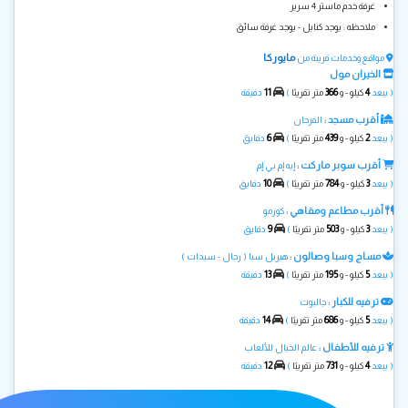
غرفة خدم ماستر 4 سرير
ملاحظه : يوجد كنابل - يوجد غرفة سائق
مايوركا
مواقع وخدمات قريبة من
الخيران مول
11
366
4
( يبعد
كيلو - و
متر تقريبًا
)
دقيقة
أقرب مسجد :
الفرحان
6
439
2
( يبعد
كيلو - و
متر تقريبًا
)
دقايق
أقرب سوبر ماركت :
إيه إم بي إم
10
784
3
( يبعد
كيلو - و
متر تقريبًا
)
دقايق
أقرب مطاعم ومقاهي :
كوزمو
9
503
3
( يبعد
كيلو - و
متر تقريبًا
)
دقايق
مساج وسبا وصالون :
هيربل سبا ( رجال - سيدات )
13
195
5
( يبعد
كيلو - و
متر تقريبًا
)
دقيقة
ترفيه للكبار :
جالبوت
14
686
5
( يبعد
كيلو - و
متر تقريبًا
)
دقيقة
ترفيه للأطفال :
عالم الخيال للألعاب
12
731
4
( يبعد
كيلو - و
متر تقريبًا
)
دقيقة