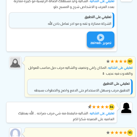
: الشاليه وايد مستهلك الصالة الرئيسية مو كبيرة مقارنة
تعليقي على الشاليه
بعدد الغرف و الاشخاص شرح و المسبح حلو
تعليقي على التطبيق
الشركة ممتازة و ثقه و مو اخر تعامل باذن الله
تصوير : zainab
★
★
★
★
★
8.0
: المكان راقي ونضيف والشاليه مرتب حيل مناسب للعوايل
تعليقي على الشاليه
والهدوء فيه عجيب 🌷
تعليقي على التطبيق
التطبيق مرتب وسهل الاستخدام حتى الدفع واضح والخطوات بسيطه
★
★
★
★
★
★
8.6
: الشاليه ماينقط منه شي مرتب صراحه ... الله يعطيك
تعليقي على الشاليه
العافيه على النصيحه شكرا لكم
★
★
★
★
★
9.5