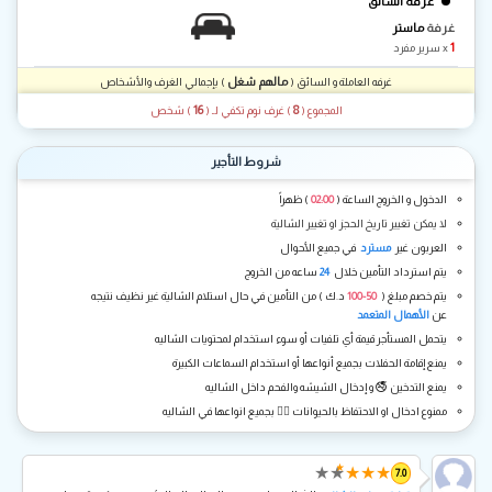
غرفة السائق
غرفة
ماستر
1
x سرير مفرد
مالهم شغل
غرفه العاملة و السائق (
) بإجمالي الغرف والأشخاص
16
8
المجموع (
) غرف نوم تكفي لـ
(
) شخص
شروط التأجير
الدخول و الخروج الساعة (
02:00
) ظهراً
لا يمكن تغيير تاريخ الحجز او تغيير الشالية
العربون غير
مسترد
في جميع الأحوال
يتم استرداد التأمين خلال
24
ساعه من الخروج
يتم خصم مبلغ (
50-100
د.ك ) من التأمين في حال استلام الشالية غير نظيف نتيجه
عن
الأهمال المتعمد
يتحمل المستأجر قيمة أي تلفيات أو سوء استخدام لمحتويات الشاليه
يمنع إقامة الحفلات بجميع أنواعها أو استخدام السماعات الكبيرة
يمنع التدخين 🚭 و إدخال الشيشه والفحم داخل الشاليه
ممنوع ادخال او الاحتفاظ بالحيوانات 🐕‍🦺 بجميع انواعها في الشاليه
★
★
★
★
★
★
7.0