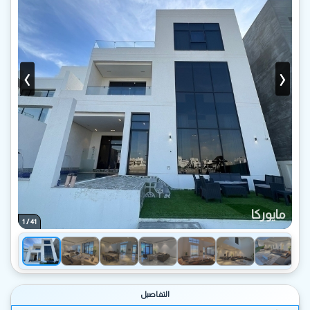
‹
›
مايوركا
/
1
41
التفاصيل