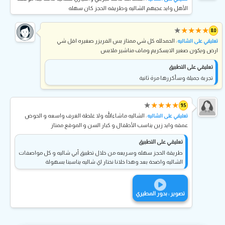
الأهل وايد عجبهم الشاليه وطريقه الحجز كان سهله
★
★
★
★
★
8.0
: الحمدلله كل شي ممتاز بس الفريزر صغيره اقل شي
تعليقي على الشاليه
ارض ويكون صغير الايسكريم وماف مناشير ملابس
تعليقي على التطبيق
تجربة جميلة وسأكررها مرة ثانية
★
★
★
★
★
9.5
: الشاليه ماشاءالله ولا غلطة الغرف واسعه و الحوض
تعليقي على الشاليه
عمقه وايد زين يناسب الأطفال و كبار السن و الموقع ممتاز
تعليقي على التطبيق
طريقة الحجز سهله وسريعه من خلال تطبيق أبي شاليه و كل مواصفات
الشاليه واضحة بعد وهذا خلانا نختار اي شاليه يناسبنا بسهولة
تصوير : بدور المطيري