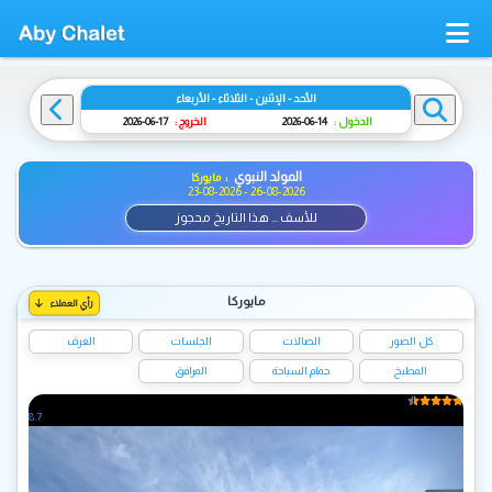
الأحد - الإثنين - الثلاثاء - الأربعاء
الدخول :
14-06-2026
الخروج :
17-06-2026
المولد النبوي :
مايوركا
23-08-2026 - 26-08-2026
للأسف ... هذا التاريخ محجوز
مايوركا
رأي العملاء
كل الصور
الصالات
الجلسات
الغرف
المطبخ
حمام السباحة
المرافق
8.7