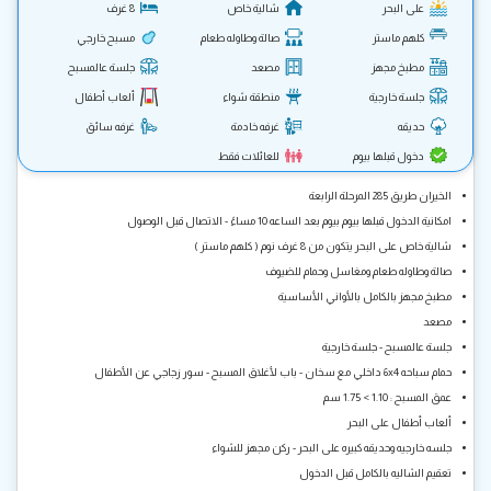
على البحر
شالية خاص
8 غرف
كلهم ماستر
صالة وطاوله طعام
مسبح خارجي
مطبخ مجهز
مصعد
جلسة عالمسبح
جلسة خارجية
منطقة شواء
ألعاب أطفال
حديقه
غرفه خادمة
غرفه سائق
دخول قبلها بيوم
للعائلات فقط
الخيران طريق 285 المرحلة الرابعة
امكانية الدخول قبلها بيوم بيوم بعد الساعه 10 مساءً - الاتصال قبل الوصول
شالية خاص على البحر يتكون من 8 غرف نوم ( كلهم ماستر )
صالة وطاوله طعام ومغاسل وحمام للضيوف
مطبخ مجهز بالكامل بالأواني الأساسية
مصعد
جلسة عالمسبح - جلسة خارجية
حمام سباحه 6x4 داخلي مع سخان - باب لأغلاق المسبح - سور زجاجي عن الأطفال
عمق المسبح : 1.10 > 1.75 سم
ألعاب أطفال على البحر
جلسه خارجيه وحديقه كبيره على البحر - ركن مجهز للشواء
تعقيم الشاليه بالكامل قبل الدخول