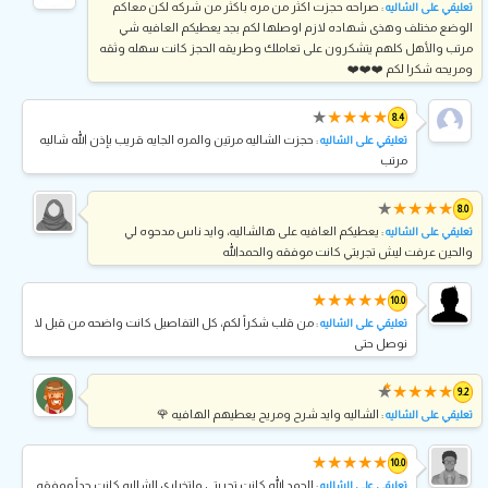
: صراحه حجزت اكثر من مره باكثر من شركه لكن معاكم
تعليقي على الشاليه
الوضع مختلف وهذى شهاده لازم اوصلها لكم بجد يعطيكم العافيه شي
مرتب والأهل كلهم يتشكرون على تعاملك وطريقه الحجز كانت سهله وثقه
ومريحه شكرا لكم ❤️❤️❤️
★
★
★
★
★
8.4
: حجزت الشاليه مرتين والمره الجايه قريب بإذن الله شاليه
تعليقي على الشاليه
مرتب
★
★
★
★
★
8.0
: يعطيكم العافيه على هالشاليه، وايد ناس مدحوه لي
تعليقي على الشاليه
والحين عرفت ليش تجربتي كانت موفقه والحمدالله
★
★
★
★
★
10.0
: من قلب شكراً لكم، كل التفاصيل كانت واضحه من قبل لا
تعليقي على الشاليه
نوصل حتى
★
★
★
★
★
★
9.2
: الشاليه وايد شرح ومريح يعطيهم الهافيه 🌹
تعليقي على الشاليه
★
★
★
★
★
10.0
: الحمد الله كانت تجربتي واتخياري للشاليه كانت جداً موفقه
تعليقي على الشاليه