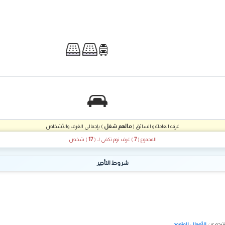
مالهم شغل
غرفه العاملة و السائق (
) بإجمالي الغرف والأشخاص
17
7
المجموع (
) غرف نوم تكفي لـ
(
) شخص
شروط التأجير
نتيجه عن
الأهمال المتعمد