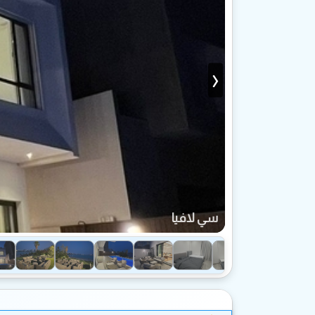
›
سي لافيا