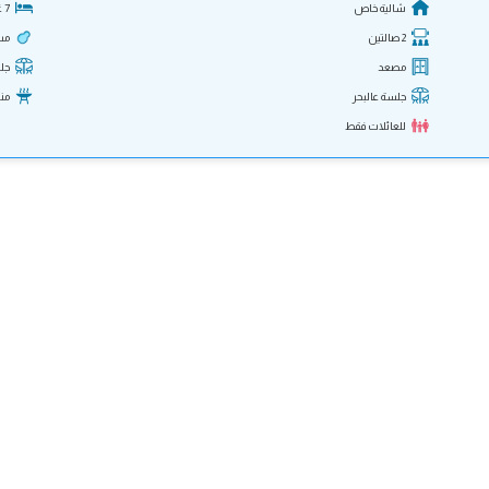
شالية خاص
7 غرف
2 صالتين
مس
مصعد
جل
جلسة عالبحر
من
للعائلات فقط