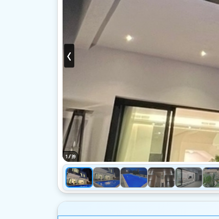
‹
/
1
39