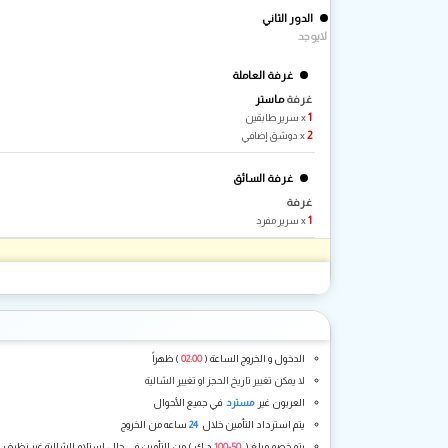
الدور الثاني
لايوجد
غرفة العاملة
غرفة
ماستر
1
x سرير طابقين
2
x دوشق إضافي
غرفة السائق
غرفة
1
x سرير مفرد
الدخول و الخروج الساعة (
02:00
) ظهراً
لا يمكن تغيير تاريخ الحجز او تغيير الشالية
العربون غير
مسترد
في جميع الأحوال
يتم استرداد التأمين خلال
24
ساعه من الخروج
يتم خصم مبلغ (
50-100
د.ك ) من التأمين في حال استلام الشالية غير نظيف 