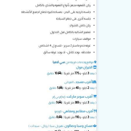
ركن للقهوه مجهز بأنواع القهوه والشاي بالكامل
جلسه خارجيه على البحر - بمساحه كبيره تصلح لجميع الأنشطه
جلسه أخرى على جمام السباحة
ركن خاص للشواء
تعقيم الشاليه بالكامل قبل الدخول
مواقف سيارات
غرفه خدم ماستر 2 سرير - تتسع ل 4 اشخاص
ملاحظه : يوجد كنابل - لا يوجد غرفة سائق
سي لافيا
مواقع وخدمات قريبة من
الخيران مول
10
775
3
( يبعد
كيلو - و
متر تقريبًا
)
دقايق
أقرب مسجد :
الفرحان
5
40
2
( يبعد
كيلو - و
متر تقريبًا
)
دقايق
أقرب سوبر ماركت :
إيه إم بي إم
9
369
3
( يبعد
كيلو - و
متر تقريبًا
)
دقايق
أقرب مطاعم ومقاهي :
كوزمو
8
110
3
( يبعد
كيلو - و
متر تقريبًا
)
دقايق
مساج وسبا وصالون :
هيربل سبا ( رجال - سيدات )