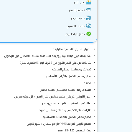
على البحر
5 منهم ماستر
مطبخ مجهز
جلسة عالمسبح
دخول قبلها بيوم
الخيران طريق 285 المرحلة الرابعة
امكانية الدخول قبلها بيوم بيوم بعد الساعه 10 مساءً - الاتصال قبل الوصول
شالية خاص على البحر يتكون من 7 غرف نوم ( 5 منهم ماستر )
2 صالتين ومغاسل وحمام للضيوف
مطبخ مجهز بالكامل بالأواني الأساسية
مصعد
جلسة خارجية - جلسة عالمسبح - جلسة عالبحر
الدور الأرضي : غرفتين بينهم حمامين لكبار السن ( كل غرفه سريين )
صاله كبيره جلستين مطلين عالمسبح والبحر
طاولة طعام 10 كراسي - حمام و مغاسل ضيوف
مطبخ مجهز بالكامل بالمعدات الاساسيه
مسبح خارجي كبير جداً 14x5 متر مع سخان + شور خارجي
عمق المسبح : 1.20 - 1.65 سم