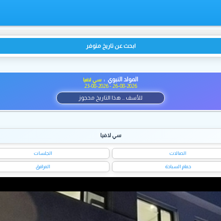
ابحث عن تاريخ متوفر
المولد النبوي :
سي لافيا
23-08-2026 - 26-08-2026
للأسف ... هذا التاريخ محجوز
سي لافيا
الصالات
الجلسات
حمام السباحة
المرافق