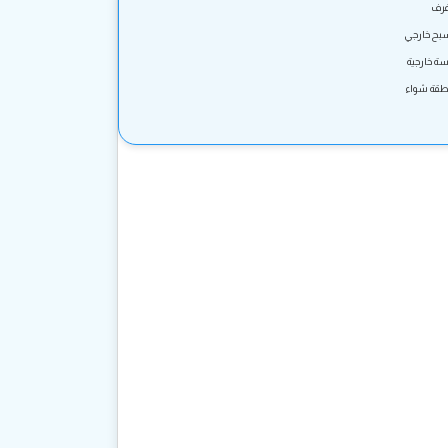
بح خارجي
سة خارجية
طقة شواء