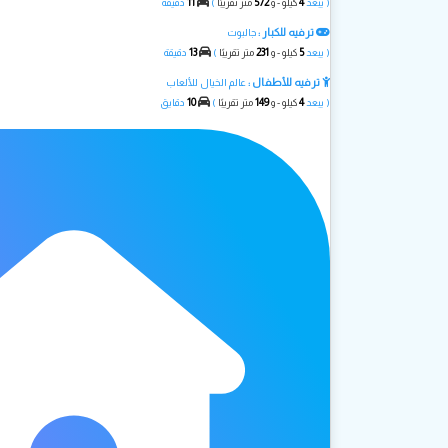
11
572
4
( يبعد
كيلو - و
متر تقريبًا
)
دقيقة
ترفيه للكبار :
جالبوت
13
231
5
( يبعد
كيلو - و
متر تقريبًا
)
دقيقة
ترفيه للأطفال :
عالم الخيال للألعاب
10
149
4
( يبعد
كيلو - و
متر تقريبًا
)
دقايق