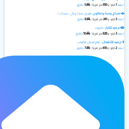
5
950
1
( يبعد
كيلو - و
متر تقريبًا
)
دقايق
مساج وسبا وصالون :
هيربل سبا ( رجال - سيدات )
8
241
3
( يبعد
كيلو - و
متر تقريبًا
)
دقايق
ترفيه للكبار :
جالبوت
10
828
3
( يبعد
كيلو - و
متر تقريبًا
)
دقايق
ترفيه للأطفال :
عالم الخيال للألعاب
7
610
2
( يبعد
كيلو - و
متر تقريبًا
)
دقايق