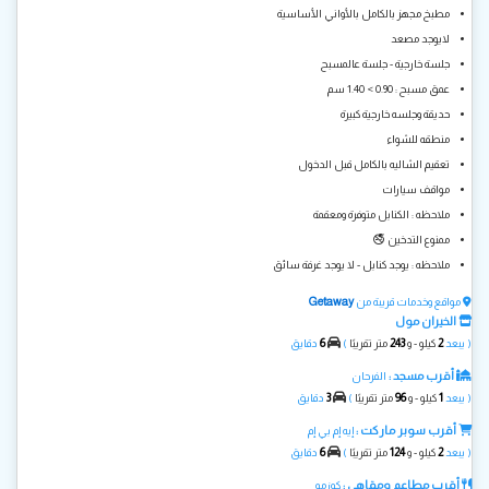
مطبخ مجهز بالكامل بالأواني الأساسية
لايوجد مصعد
جلسة خارجية - جلسة عالمسبح
عمق مسبح : 0.90 > 1.40 سم
حديقة وجلسه خارجية كبيرة
منطقه للشواء
تعقيم الشاليه بالكامل قبل الدخول
مواقف سيارات
ملاحظه : الكنابل متوفرة ومعقمة
ممنوع التدخين 🚭
ملاحظه : يوجد كنابل - لا يوجد غرفة سائق
Getaway
مواقع وخدمات قريبة من
الخيران مول
6
243
2
( يبعد
كيلو - و
متر تقريبًا
)
دقايق
أقرب مسجد :
الفرحان
3
96
1
( يبعد
كيلو - و
متر تقريبًا
)
دقايق
أقرب سوبر ماركت :
إيه إم بي إم
6
124
2
( يبعد
كيلو - و
متر تقريبًا
)
دقايق
أقرب مطاعم ومقاهي :
كوزمو