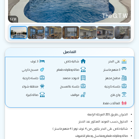
The G.T.W
/
1
31
التفاصيل
على البحر
شالية خاص
3 غرف
3 منهم ماستر
صالة وطاوله طعام
مسبح خارجي
مطبخ مجهز
لايوجد مصعد
جلسة خارجية
جلسة خارجية
جلسة عالمسبح
منطقة شواء
واي فاي
مواقف
صالة كبيرة
للعائلات فقط
الخيران طريق 285 المرحلة الرابعة
الدخول حسب الموعد المذكور عند الحجز
شالية خاص على البحر يتكون من 4 غرف نوم ( 4 منهم ماستر )
صالة وطاوله طعام ومغاسل وحمام للضيوف