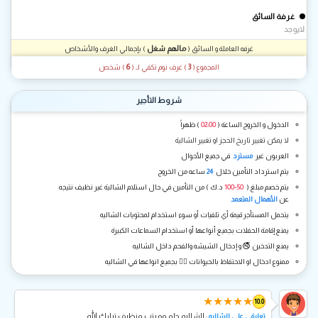
غرفة السائق
لايوجد
مالهم شغل
غرفه العاملة و السائق (
) بإجمالي الغرف والأشخاص
6
3
المجموع (
) غرف نوم تكفي لـ
(
) شخص
شروط التأجير
الدخول و الخروج الساعة (
02:00
) ظهراً
لا يمكن تغيير تاريخ الحجز او تغيير الشالية
العربون غير
مسترد
في جميع الأحوال
يتم استرداد التأمين خلال
24
ساعه من الخروج
يتم خصم مبلغ (
50-100
د.ك ) من التأمين في حال استلام الشالية غير نظيف نتيجه
عن
الأهمال المتعمد
يتحمل المستأجر قيمة أي تلفيات أو سوء استخدام لمحتويات الشاليه
يمنع إقامة الحفلات بجميع أنواعها أو استخدام السماعات الكبيرة
يمنع التدخين 🚭 و إدخال الشيشه والفحم داخل الشاليه
ممنوع ادخال او الاحتفاظ بالحيوانات 🐕‍🦺 بجميع انواعها في الشاليه
★
★
★
★
★
10.0
: الشاليه حلو ومرتب ونظيف تبارك الله
تعليقي على الشاليه