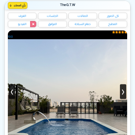
The G.T.W
رأي العملاء
كل الصور
الصالات
الجلسات
الغرف
المطبخ
حمام السباحة
المرافق
الفيديو
10.0
‹
›